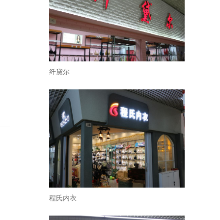
纤黛尔
程氏内衣