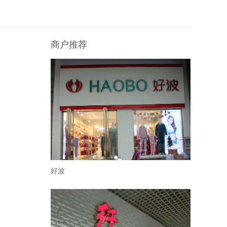
商户推荐
好波