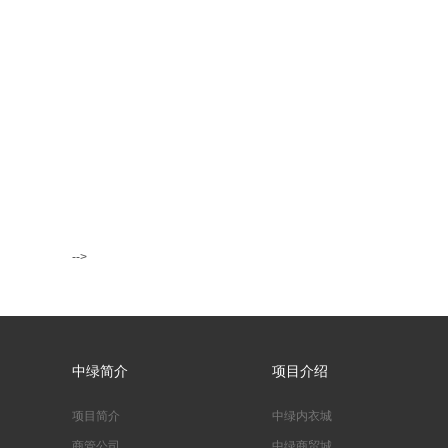
-->
中绿简介
项目介绍
项目简介
中绿内衣城
商管公司
中绿商贸城