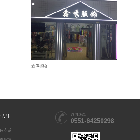
鑫秀服饰
咨询热线
户入驻
0551-64250298
内衣城
商贸城