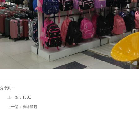
分享到：
上一篇：1881
下一篇：祥瑞箱包