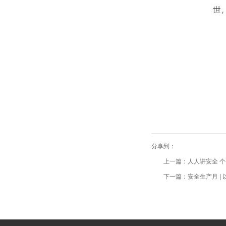
分享到：
上一篇：人人讲安全 个
下一篇：安全生产月 |